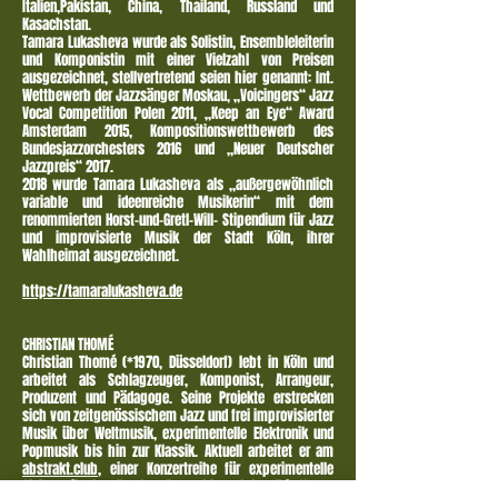
Italien,Pakistan, China, Thailand, Russland und
Kasachstan.
Tamara Lukasheva wurde als Solistin, Ensembleleiterin
und Komponistin mit einer Vielzahl von Preisen
ausgezeichnet, stellvertretend seien hier genannt: Int.
Wettbewerb der Jazzsänger Moskau, „Voicingers“ Jazz
Vocal Competition Polen 2011, „Keep an Eye“ Award
Amsterdam 2015, Kompositionswettbewerb des
Bundesjazzorchesters 2016 und „Neuer Deutscher
Jazzpreis“ 2017.
2018 wurde Tamara Lukasheva als „außergewöhnlich
variable und ideenreiche Musikerin“ mit dem
renommierten Horst-und-Gretl-Will- Stipendium für Jazz
und improvisierte Musik der Stadt Köln, ihrer
Wahlheimat ausgezeichnet.
https://tamaralukasheva.de
CHRISTIAN THOMÉ
Christian Thomé (
*1970
, Düsseldorf) lebt in Köln und
arbeitet als Schlagzeuger, Komponist, Arrangeur,
Produzent und Pädagoge. Seine Projekte erstrecken
sich von zeitgenössischem Jazz und frei improvisierter
Musik über Weltmusik, experimentelle Elektronik und
Popmusik bis hin zur Klassik. Aktuell arbeitet er am
abstrakt.club
, einer Konzertreihe für experimentelle
Clubmusik, dem Tarabya Ensemble und dem Trio Vesna