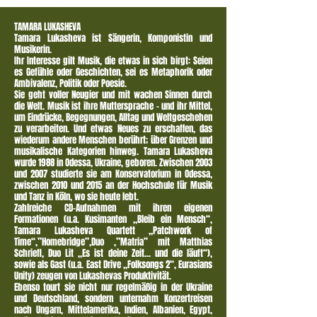
TAMARA LUKASHEVA
Tamara Lukasheva ist Sängerin, Komponistin und
Musikerin.
Ihr Interesse gilt Musik, die etwas in sich birgt: Seien
es Gefühle oder Geschichten, sei es Metaphorik oder
Ambivalenz, Politik oder Poesie.
Sie geht voller Neugier und mit wachen Sinnen durch
die Welt. Musik ist ihre Muttersprache – und ihr Mittel,
um Eindrücke, Begegnungen, Alltag und Weltgeschehen
zu verarbeiten. Und etwas Neues zu erschaffen, das
wiederum andere Menschen berührt; über Grenzen und
musikalische Kategorien hinweg. Tamara Lukasheva
wurde 1988 in Odessa, Ukraine, geboren. Zwischen 2003
und 2007 studierte sie am Konservatorium in Odessa,
zwischen 2010 und 2015 an der Hochschule für Musik
und Tanz in Köln, wo sie heute lebt.
Zahlreiche CD-Aufnahmen mit ihren eigenen
Formationen (u.a. Kusimanten „Bleib ein Mensch“,
Tamara Lukasheva Quartett „Patchwork of
Time“,’’Homebridge’’,Duo ‚’’Matria’’ mit Matthias
Schriefl, Duo Lit „Es ist deine Zeit... und die läuft“),
sowie als Gast (u.a. East Drive „Folksongs 2“, Eurasians
Unity) zeugen von Lukashevas Produktivität.
Ebenso tourt sie nicht nur regelmäßig in der Ukraine
und Deutschland, sondern unternahm Konzertreisen
nach Ungarn, Mittelamerika, Indien, Albanien, Egypt,