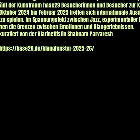
l lädt der Kunstraum hase29 Besucherinnen und Besucher zur K
 Oktober 2024 bis Februar 2025 treffen sich internationale A
zu spielen. Im Spannungsfeld zwischen Jazz, experimenteller
en die Grenzen zwischen Emotionen und Klangerlebnissen.
kuratiert von der Klarinettistin Shabnam Parvaresh
https://hase29.de/klangfenster-2025-26/
NGFENSTER 2024-2
NGFENSTER 2024-2