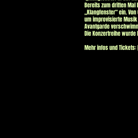
Bereits zum dritten Ma
„Klangfenster“ ein. Von
um improvisierte Musik 
Avantgarde verschwimm
Die Konzertreihe wurde 
Mehr infos und Tickets:
KLA
KLA