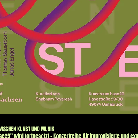
ZWISCHEN KUNST UND MUSIK
se29” wird fortgesetzt – Konzertreihe für improvisierte und ex