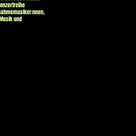
onzertreihe
usnahmemusiker:nnen,
 Musik und
025
025