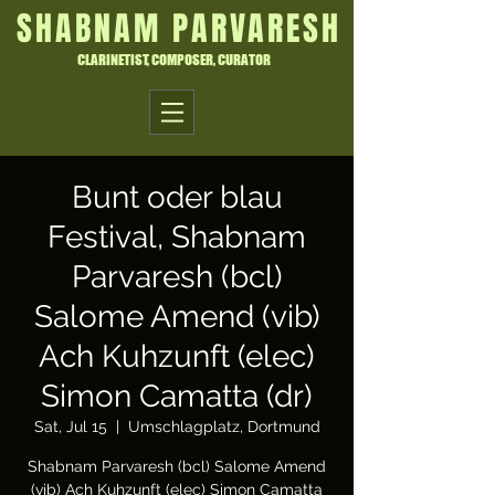
SHABNAM PARVARESH
CLARINETIST, COMPOSER, CURATOR
Bunt oder blau
Festival, Shabnam
Parvaresh (bcl)
Salome Amend (vib)
Ach Kuhzunft (elec)
Simon Camatta (dr)
Sat, Jul 15
  |  
Umschlagplatz, Dortmund
Shabnam Parvaresh (bcl) Salome Amend
(vib) Ach Kuhzunft (elec) Simon Camatta