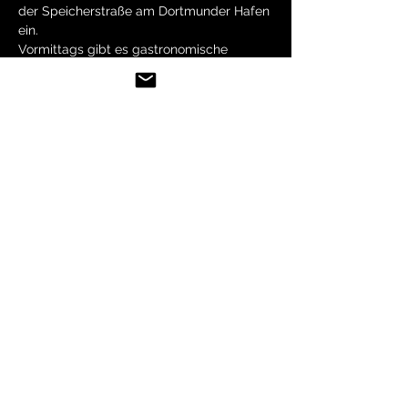
der Speicherstraße am Dortmunder Hafen 
ein.

Vormittags gibt es gastronomische 
Highlights und ein aufregendes 
Familienprogramm – Kinderschminken, 
verschiedene Spiele, eine Tombola und 
vieles mehr. Ab 15 Uhr folgt dann

Livemusik verschiedenster Genres: Von 
Surf-Rock über Modern Jazz und 
Soul/Funk bis Techno ist alles dabei.

Tanzen erwünscht!
Share this event