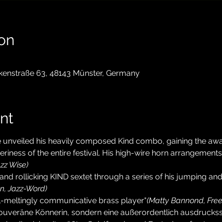
on
kenstraße 63, 48143 Münster, Germany
nt
e unveiled his heavily composed Kind combo, gaining the awar
eriness of the entire festival. His high-wire horn arrangement
azz Wise)
and rollicking KIND sextet through a series of his jumping and
, Jazz-Word)
oul-meltingly communicative brass player"
(Matty Bannond, Free 
e souveräne Könnerin, sondern eine außerordentlich ausdruckss