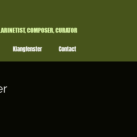
H
LARINETIST, COMPOSER, CURATOR
Klangfenster
Contact
er