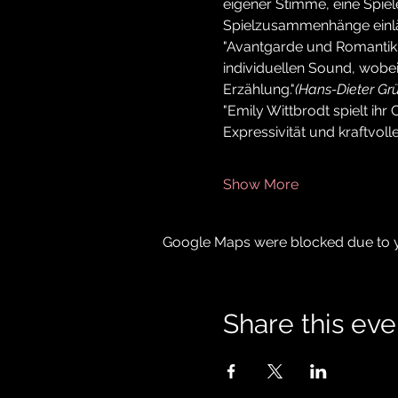
eigener Stimme, eine Spiele
Spielzusammenhänge einlä
"Avantgarde und Romantik,
individuellen Sound, wobei
Erzählung."
(Hans-Dieter Grü
"Emily Wittbrodt spielt ih
Expressivität und kraftvoll
Show More
Google Maps were blocked due to yo
Share this eve