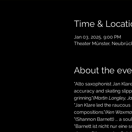
Time & Locati
Jan 03, 2025, 9:00 PM
Theater Münster, Neubrüc
About the eve
"Alto saxophonist Jan Klar
accuracy and skating slipp
grinning."
(Martin Longley, J
"Jan Klare led the raucous 
compositions."
(Ken Waxman
"(Shannon Barnett) ... a s
"Barnett ist nicht nur ein