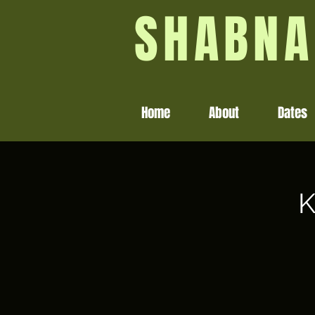
SHABNA
Home
About
Dates
K